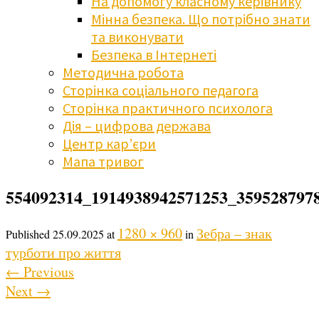
На допомогу класному керівнику
Мінна безпека. Що потрібно знати
та виконувати
Безпека в Інтернеті
Методична робота
Сторінка соціального педагога
Сторінка практичного психолога
Дія – цифрова держава
Центр кар’єри
Мапа тривог
554092314_1914938942571253_359528797
1280 × 960
Зебра – знак
Published
25.09.2025
at
in
турботи про життя
←
Previous
Next
→