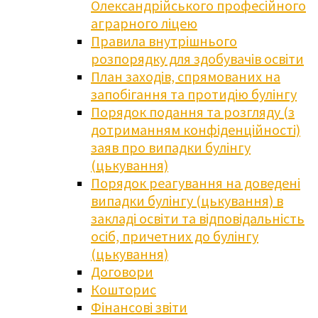
Олександрійського професійного
аграрного ліцею
Правила внутрішнього
розпорядку для здобувачів освіти
План заходів, спрямованих на
запобігання та протидію булінгу
Порядок подання та розгляду (з
дотриманням конфіденційності)
заяв про випадки булінгу
(цькування)
Порядок реагування на доведені
випадки булінгу (цькування) в
закладі освіти та відповідальність
осіб, причетних до булінгу
(цькування)
Договори
Кошторис
Фінансові звіти