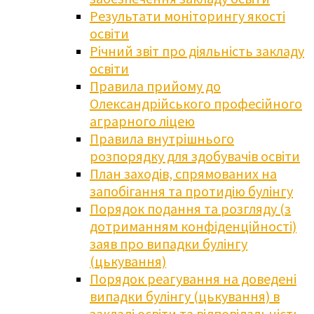
Результати моніторингу якості
освіти
Річний звіт про діяльність закладу
освіти
Правила прийому до
Олександрійського професійного
аграрного ліцею
Правила внутрішнього
розпорядку для здобувачів освіти
План заходів, спрямованих на
запобігання та протидію булінгу
Порядок подання та розгляду (з
дотриманням конфіденційності)
заяв про випадки булінгу
(цькування)
Порядок реагування на доведені
випадки булінгу (цькування) в
закладі освіти та відповідальність