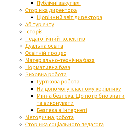
Публічні закупівлі
Сторінка директора
Щорічний звіт директора
Абітурієнту
Історія
Педагогічний колектив
Дуальна освіта
Освітній процес
Матеріально-технічна база
Нормативна база
Виховна робота
Гурткова робота
На допомогу класному керівнику
Мінна безпека. Що потрібно знати
та виконувати
Безпека в Інтернеті
Методична робота
Сторінка соціального педагога