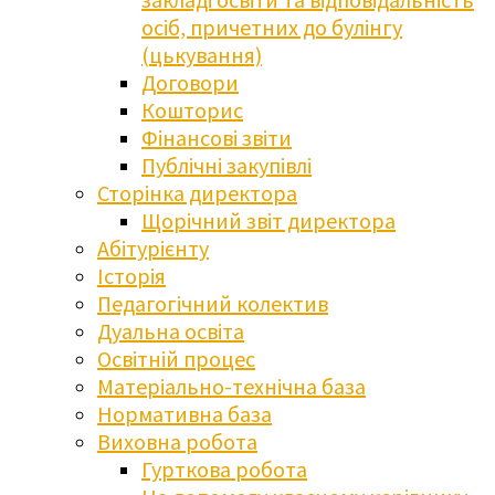
осіб, причетних до булінгу
(цькування)
Договори
Кошторис
Фінансові звіти
Публічні закупівлі
Сторінка директора
Щорічний звіт директора
Абітурієнту
Історія
Педагогічний колектив
Дуальна освіта
Освітній процес
Матеріально-технічна база
Нормативна база
Виховна робота
Гурткова робота