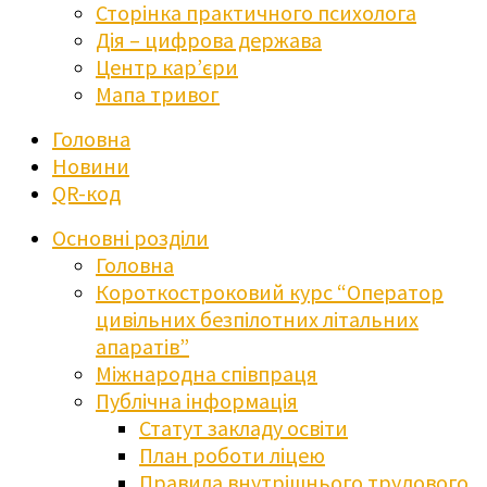
Сторінка практичного психолога
Дія – цифрова держава
Центр кар’єри
Мапа тривог
Головна
Новини
QR-код
Основні розділи
Головна
Короткостроковий курс “Оператор
цивільних безпілотних літальних
апаратів”
Міжнародна співпраця
Публічна інформація
Статут закладу освіти
План роботи ліцею
Правила внутрішнього трудового