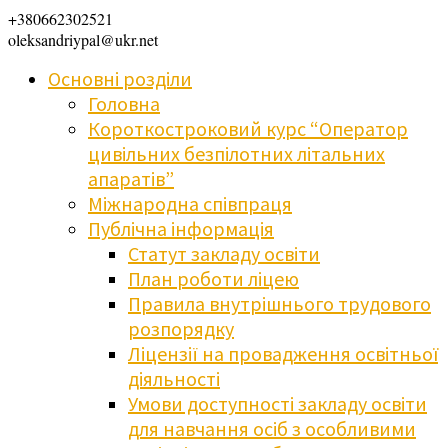
+380662302521
oleksandriypal@ukr.net
Основні розділи
Головна
Короткостроковий курс “Оператор
цивільних безпілотних літальних
апаратів”
Міжнародна співпраця
Публічна інформація
Статут закладу освіти
План роботи ліцею
Правила внутрішнього трудового
розпорядку
Ліцензії на провадження освітньої
діяльності
Умови доступності закладу освіти
для навчання осіб з особливими