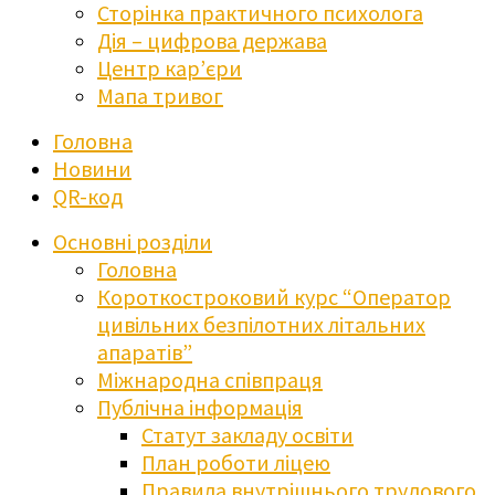
Сторінка практичного психолога
Дія – цифрова держава
Центр кар’єри
Мапа тривог
Головна
Новини
QR-код
Основні розділи
Головна
Короткостроковий курс “Оператор
цивільних безпілотних літальних
апаратів”
Міжнародна співпраця
Публічна інформація
Статут закладу освіти
План роботи ліцею
Правила внутрішнього трудового