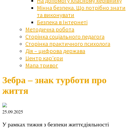
На допомогу класному керівнику
Мінна безпека. Що потрібно знати
та виконувати
Безпека в Інтернеті
Методична робота
Сторінка соціального педагога
Сторінка практичного психолога
Дія – цифрова держава
Центр кар’єри
Мапа тривог
Зебра – знак турботи про
життя
25.09.2025
У рамках тижня з безпеки життєдіяльності