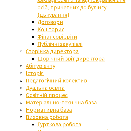
осіб, причетних до булінгу
(цькування)
Договори
Кошторис
Фінансові звіти
Публічні закупівлі
Сторінка директора
Щорічний звіт директора
Абітурієнту
Історія
Педагогічний колектив
Дуальна освіта
Освітній процес
Матеріально-технічна база
Нормативна база
Виховна робота
Гурткова робота