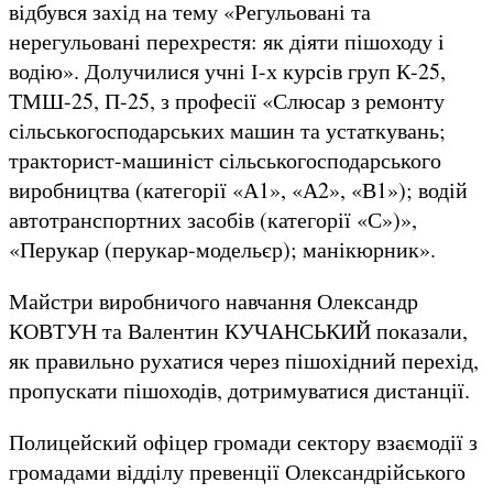
відбувся захід на тему «Регульовані та
нерегульовані перехрестя: як діяти пішоходу і
водію». Долучилися учні І-х курсів груп К-25,
ТМШ-25, П-25, з професії «Слюсар з ремонту
сільськогосподарських машин та устаткувань;
тракторист-машиніст сільськогосподарського
виробництва (категорії «А1», «А2», «В1»); водій
автотранспортних засобів (категорії «С»)»,
«Перукар (перукар-модельєр); манікюрник».
Майстри виробничого навчання Олександр
КОВТУН та Валентин КУЧАНСЬКИЙ показали,
як правильно рухатися через пішохідний перехід,
пропускати пішоходів, дотримуватися дистанції.
Полицейский офіцер громади сектору взаємодії з
громадами відділу превенції Олександрійського