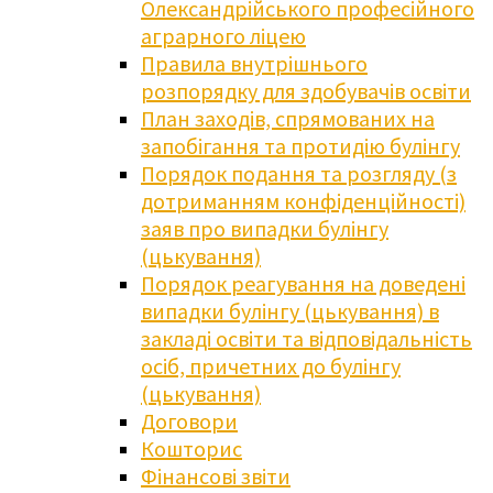
Олександрійського професійного
аграрного ліцею
Правила внутрішнього
розпорядку для здобувачів освіти
План заходів, спрямованих на
запобігання та протидію булінгу
Порядок подання та розгляду (з
дотриманням конфіденційності)
заяв про випадки булінгу
(цькування)
Порядок реагування на доведені
випадки булінгу (цькування) в
закладі освіти та відповідальність
осіб, причетних до булінгу
(цькування)
Договори
Кошторис
Фінансові звіти