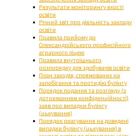
Результати моніторингу якості
освіти
Річний звіт про діяльність закладу
освіти
Правила прийому до
Олександрійського професійного
аграрного ліцею
Правила внутрішнього
розпорядку для здобувачів освіти
План заходів, спрямованих на
запобігання та протидію булінгу
Порядок подання та розгляду (з
дотриманням конфіденційності)
заяв про випадки булінгу
(цькування)
Порядок реагування на доведені
випадки булінгу (цькування) в
закладі освіти та відповідальність