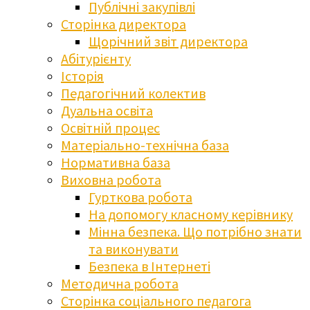
Публічні закупівлі
Сторінка директора
Щорічний звіт директора
Абітурієнту
Історія
Педагогічний колектив
Дуальна освіта
Освітній процес
Матеріально-технічна база
Нормативна база
Виховна робота
Гурткова робота
На допомогу класному керівнику
Мінна безпека. Що потрібно знати
та виконувати
Безпека в Інтернеті
Методична робота
Сторінка соціального педагога