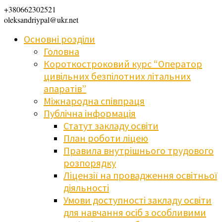
+380662302521
oleksandriypal@ukr.net
Основні розділи
Головна
Короткостроковий курс “Оператор
цивільних безпілотних літальних
апаратів”
Міжнародна співпраця
Публічна інформація
Статут закладу освіти
План роботи ліцею
Правила внутрішнього трудового
розпорядку
Ліцензії на провадження освітньої
діяльності
Умови доступності закладу освіти
для навчання осіб з особливими