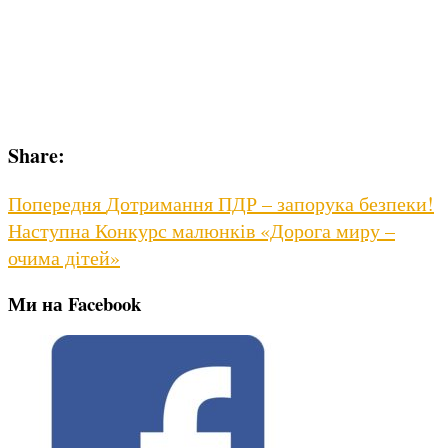
Share:
Навігація
Previous
Попередня
Дотримання ПДР – запорука безпеки!
Next
post:
Наступна
Конкурс малюнків «Дорога миру –
записів
post:
очима дітей»
Ми на Facebook