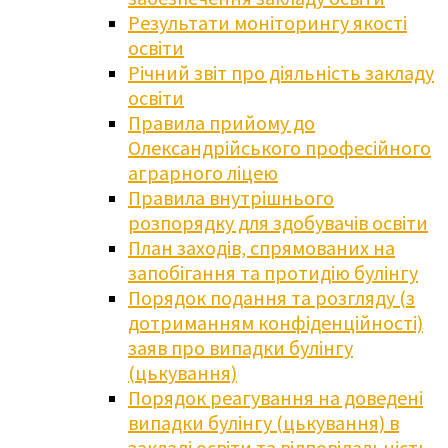
Результати моніторингу якості
освіти
Річний звіт про діяльність закладу
освіти
Правила прийому до
Олександрійського професійного
аграрного ліцею
Правила внутрішнього
розпорядку для здобувачів освіти
План заходів, спрямованих на
запобігання та протидію булінгу
Порядок подання та розгляду (з
дотриманням конфіденційності)
заяв про випадки булінгу
(цькування)
Порядок реагування на доведені
випадки булінгу (цькування) в
закладі освіти та відповідальність