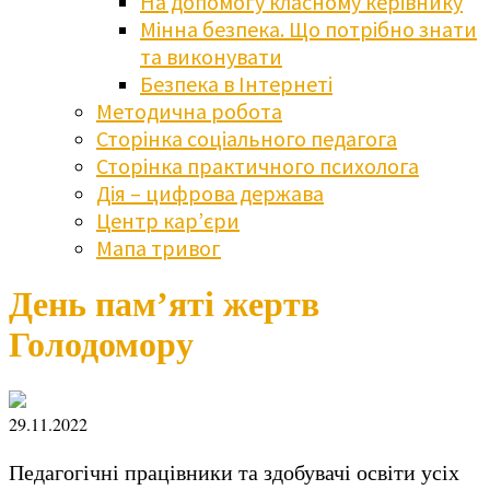
На допомогу класному керівнику
Мінна безпека. Що потрібно знати
та виконувати
Безпека в Інтернеті
Методична робота
Сторінка соціального педагога
Сторінка практичного психолога
Дія – цифрова держава
Центр кар’єри
Мапа тривог
День пам’яті жертв
Голодомору
29.11.2022
Педагогічні працівники та здобувачі освіти усіх