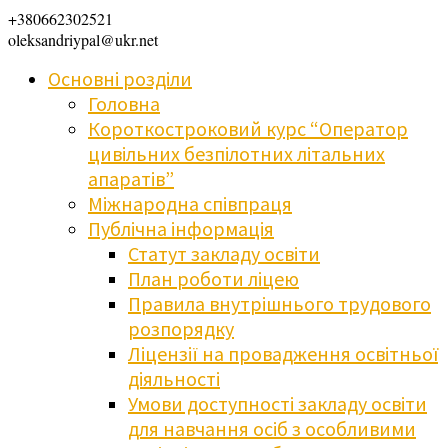
+380662302521
oleksandriypal@ukr.net
Основні розділи
Головна
Короткостроковий курс “Оператор
цивільних безпілотних літальних
апаратів”
Міжнародна співпраця
Публічна інформація
Статут закладу освіти
План роботи ліцею
Правила внутрішнього трудового
розпорядку
Ліцензії на провадження освітньої
діяльності
Умови доступності закладу освіти
для навчання осіб з особливими