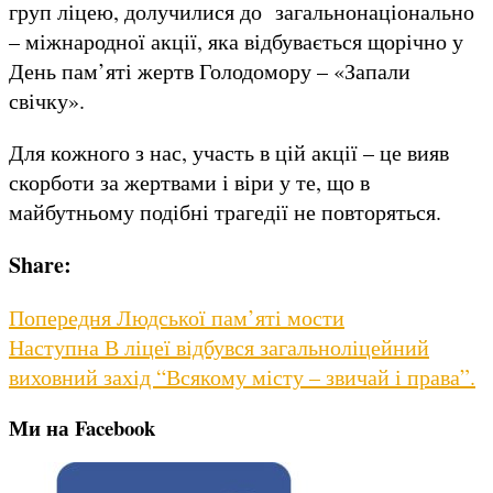
груп ліцею, долучилися до загальнонаціонально
– міжнародної акції, яка відбувається щорічно у
День пам’яті жертв Голодомору – «Запали
свічку».
Для кожного з нас, участь в цій акції – це вияв
скорботи за жертвами і віри у те, що в
майбутньому подібні трагедії не повторяться.
Share:
Навігація
Previous
Попередня
Людської пам’яті мости
Next
post:
Наступна
В ліцеї відбувся загальноліцейний
записів
post:
виховний захід “Всякому місту – звичай і права”.
Ми на Facebook