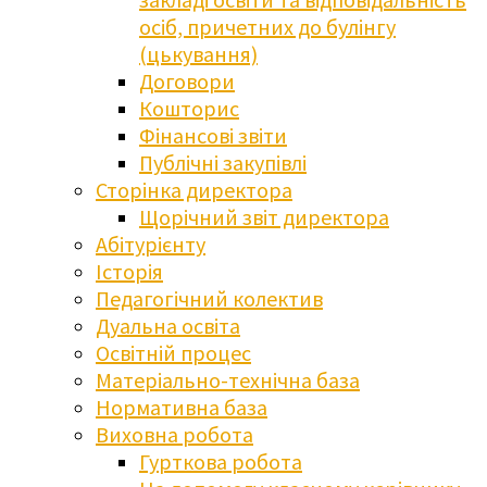
осіб, причетних до булінгу
(цькування)
Договори
Кошторис
Фінансові звіти
Публічні закупівлі
Сторінка директора
Щорічний звіт директора
Абітурієнту
Історія
Педагогічний колектив
Дуальна освіта
Освітній процес
Матеріально-технічна база
Нормативна база
Виховна робота
Гурткова робота