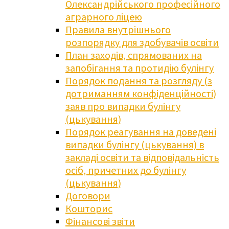
Олександрійського професійного
аграрного ліцею
Правила внутрішнього
розпорядку для здобувачів освіти
План заходів, спрямованих на
запобігання та протидію булінгу
Порядок подання та розгляду (з
дотриманням конфіденційності)
заяв про випадки булінгу
(цькування)
Порядок реагування на доведені
випадки булінгу (цькування) в
закладі освіти та відповідальність
осіб, причетних до булінгу
(цькування)
Договори
Кошторис
Фінансові звіти