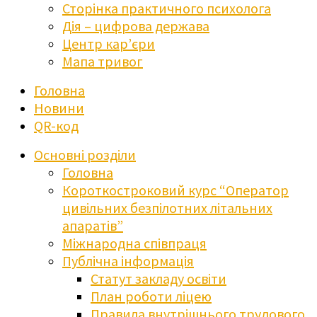
Сторінка практичного психолога
Дія – цифрова держава
Центр кар’єри
Мапа тривог
Головна
Новини
QR-код
Основні розділи
Головна
Короткостроковий курс “Оператор
цивільних безпілотних літальних
апаратів”
Міжнародна співпраця
Публічна інформація
Статут закладу освіти
План роботи ліцею
Правила внутрішнього трудового