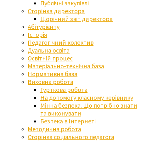
Публічні закупівлі
Сторінка директора
Щорічний звіт директора
Абітурієнту
Історія
Педагогічний колектив
Дуальна освіта
Освітній процес
Матеріально-технічна база
Нормативна база
Виховна робота
Гурткова робота
На допомогу класному керівнику
Мінна безпека. Що потрібно знати
та виконувати
Безпека в Інтернеті
Методична робота
Сторінка соціального педагога