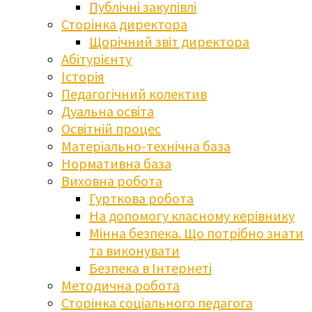
Публічні закупівлі
Сторінка директора
Щорічний звіт директора
Абітурієнту
Історія
Педагогічний колектив
Дуальна освіта
Освітній процес
Матеріально-технічна база
Нормативна база
Виховна робота
Гурткова робота
На допомогу класному керівнику
Мінна безпека. Що потрібно знати
та виконувати
Безпека в Інтернеті
Методична робота
Сторінка соціального педагога