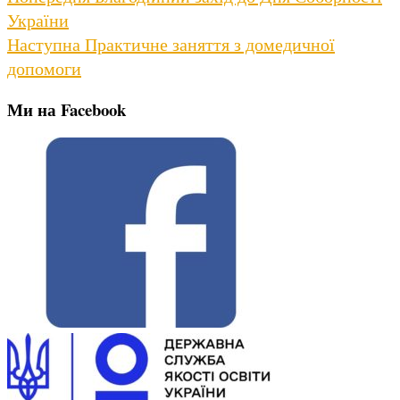
post:
України
записів
Next
Наступна
Практичне заняття з домедичної
post:
допомоги
Ми на Facebook