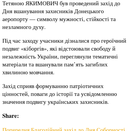
Тетяною ЯКИМОВИЧ був проведений захід до
Дня вшанування захисників Донецького
аеропорту — символу мужності, стійкості та
незламного духу.
Під час заходу учасники дізналися про героїчний
подвиг «кіборгів», які відстоювали свободу й
незалежність України, переглянули тематичні
матеріали та вшанували пам’ять загиблих
хвилиною мовчання.
Захід сприяв формуванню патріотичних
цінностей, поваги до історії та усвідомленню
значення подвигу українських захисників.
Share:
Навігація
Previous
Попередня
Благодійний захід до Дня Соборності