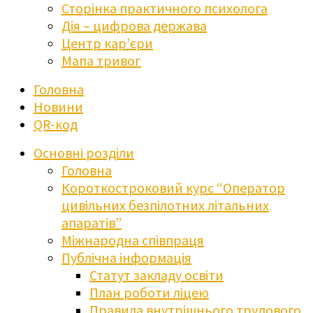
Сторінка практичного психолога
Дія – цифрова держава
Центр кар’єри
Мапа тривог
Головна
Новини
QR-код
Основні розділи
Головна
Короткостроковий курс “Оператор
цивільних безпілотних літальних
апаратів”
Міжнародна співпраця
Публічна інформація
Статут закладу освіти
План роботи ліцею
Правила внутрішнього трудового