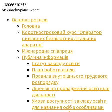
+380662302521
oleksandriypal@ukr.net
Основні розділи
Головна
Короткостроковий курс “Оператор
цивільних безпілотних літальних
апаратів”
Міжнародна співпраця
Публічна інформація
Статут закладу освіти
План роботи ліцею
Правила внутрішнього трудового
розпорядку
Ліцензії на провадження освітньої
діяльності
Умови доступності закладу освіти
для навчання осіб з особливими