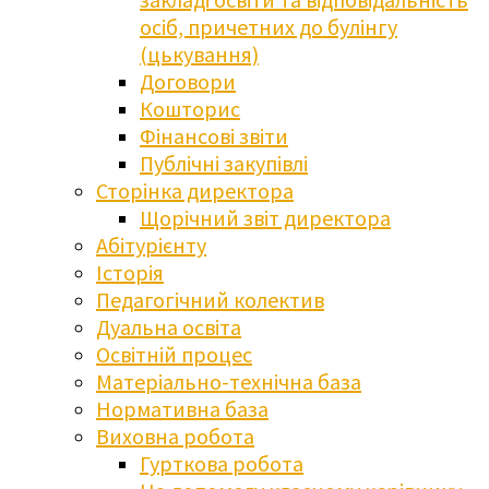
осіб, причетних до булінгу
(цькування)
Договори
Кошторис
Фінансові звіти
Публічні закупівлі
Сторінка директора
Щорічний звіт директора
Абітурієнту
Історія
Педагогічний колектив
Дуальна освіта
Освітній процес
Матеріально-технічна база
Нормативна база
Виховна робота
Гурткова робота