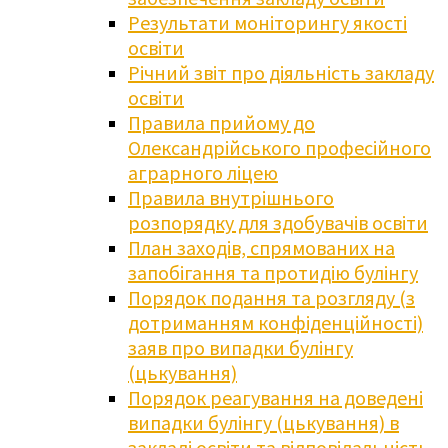
Результати моніторингу якості
освіти
Річний звіт про діяльність закладу
освіти
Правила прийому до
Олександрійського професійного
аграрного ліцею
Правила внутрішнього
розпорядку для здобувачів освіти
План заходів, спрямованих на
запобігання та протидію булінгу
Порядок подання та розгляду (з
дотриманням конфіденційності)
заяв про випадки булінгу
(цькування)
Порядок реагування на доведені
випадки булінгу (цькування) в
закладі освіти та відповідальність