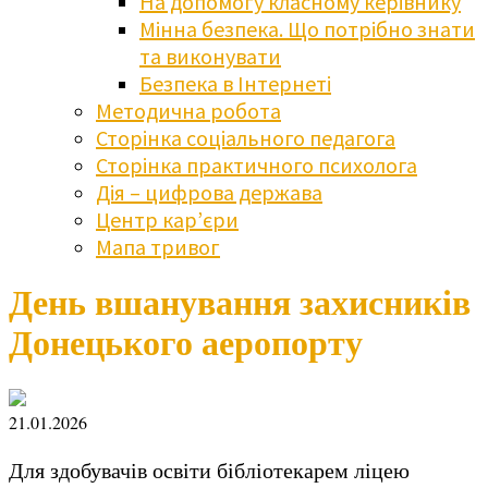
На допомогу класному керівнику
Мінна безпека. Що потрібно знати
та виконувати
Безпека в Інтернеті
Методична робота
Сторінка соціального педагога
Сторінка практичного психолога
Дія – цифрова держава
Центр кар’єри
Мапа тривог
День вшанування захисників
Донецького аеропорту
21.01.2026
Для здобувачів освіти бібліотекарем ліцею