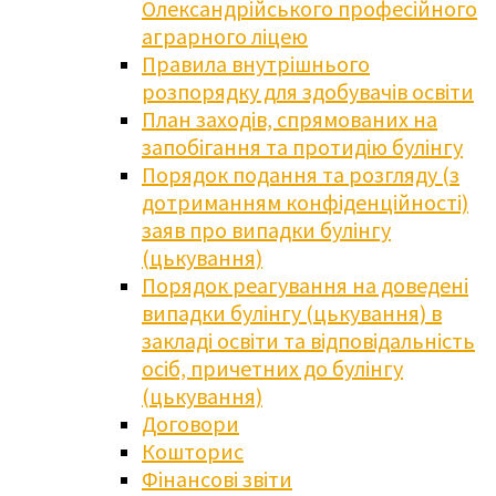
Олександрійського професійного
аграрного ліцею
Правила внутрішнього
розпорядку для здобувачів освіти
План заходів, спрямованих на
запобігання та протидію булінгу
Порядок подання та розгляду (з
дотриманням конфіденційності)
заяв про випадки булінгу
(цькування)
Порядок реагування на доведені
випадки булінгу (цькування) в
закладі освіти та відповідальність
осіб, причетних до булінгу
(цькування)
Договори
Кошторис
Фінансові звіти