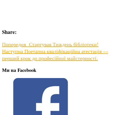
Share:
Навігація
Previous
Попередня
Стартував Тиждень бібліотеки!
Next
post:
Наступна
Поетапна кваліфікаційна атестація —
записів
post:
перший крок до професійної майстерності.
Ми на Facebook