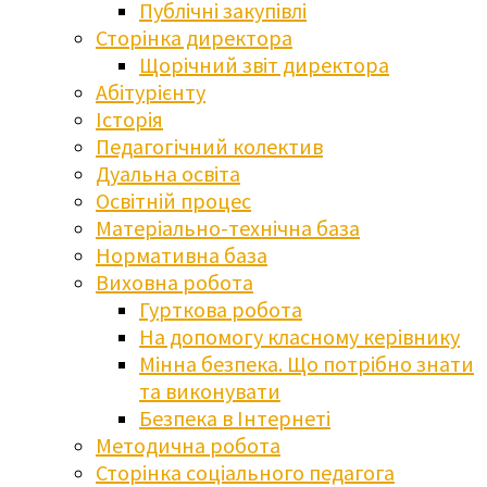
Публічні закупівлі
Сторінка директора
Щорічний звіт директора
Абітурієнту
Історія
Педагогічний колектив
Дуальна освіта
Освітній процес
Матеріально-технічна база
Нормативна база
Виховна робота
Гурткова робота
На допомогу класному керівнику
Мінна безпека. Що потрібно знати
та виконувати
Безпека в Інтернеті
Методична робота
Сторінка соціального педагога