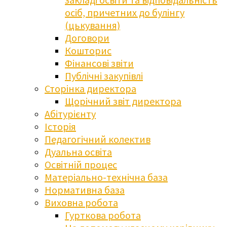
осіб, причетних до булінгу
(цькування)
Договори
Кошторис
Фінансові звіти
Публічні закупівлі
Сторінка директора
Щорічний звіт директора
Абітурієнту
Історія
Педагогічний колектив
Дуальна освіта
Освітній процес
Матеріально-технічна база
Нормативна база
Виховна робота
Гурткова робота