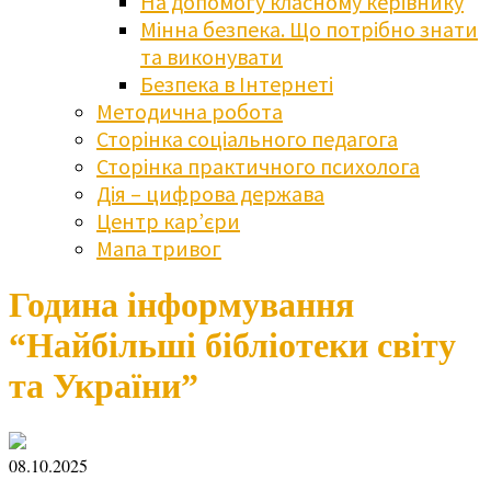
На допомогу класному керівнику
Мінна безпека. Що потрібно знати
та виконувати
Безпека в Інтернеті
Методична робота
Сторінка соціального педагога
Сторінка практичного психолога
Дія – цифрова держава
Центр кар’єри
Мапа тривог
Година інформування
“Найбільші бібліотеки світу
та України”
08.10.2025