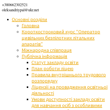
+380662302521
oleksandriypal@ukr.net
Основні розділи
Головна
Короткостроковий курс “Оператор
цивільних безпілотних літальних
апаратів”
Міжнародна співпраця
Публічна інформація
Статут закладу освіти
План роботи ліцею
Правила внутрішнього трудового
розпорядку
Ліцензії на провадження освітньої
діяльності
Умови доступності закладу освіти
для навчання осіб з особливими