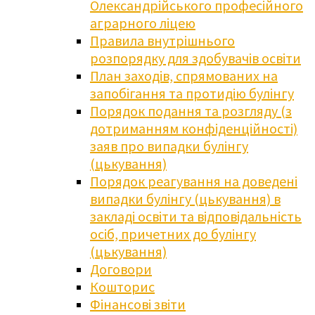
Олександрійського професійного
аграрного ліцею
Правила внутрішнього
розпорядку для здобувачів освіти
План заходів, спрямованих на
запобігання та протидію булінгу
Порядок подання та розгляду (з
дотриманням конфіденційності)
заяв про випадки булінгу
(цькування)
Порядок реагування на доведені
випадки булінгу (цькування) в
закладі освіти та відповідальність
осіб, причетних до булінгу
(цькування)
Договори
Кошторис
Фінансові звіти