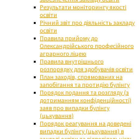
Результати моніторингу якості
освіти
Річний звіт про діяльність закладу
освіти
Правила прийому до
Олександрійського професійного
аграрного ліцею
Правила внутрішнього
розпорядку для здобувачів освіти
План заходів, спрямованих на
запобігання та протидію булінгу
Порядок подання та розгляду (з
дотриманням конфіденційності)
заяв про випадки булінгу
(цькування)
Порядок реагування на доведені
випадки булінгу (цькування) в
закладі освіти та відповідальність