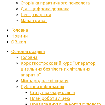
Сторінка практичного психолога
Дія – цифрова держава
Центр кар’єри
Мапа тривог
Головна
Новини
QR-код
Основні розділи
Головна
Короткостроковий курс “Оператор
цивільних безпілотних літальних
апаратів”
Міжнародна співпраця
Публічна інформація
Статут закладу освіти
План роботи ліцею
Правила внутрішнього трудового