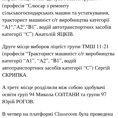
(професія “Слюсар з ремонту
сільськогосподарських машин та устаткування,
тракторист машиніст с/г виробництва категорії
“А1″,”A2″,”B1”, водій автотранспортних засобів
категорії “С”) Анатолій ЯЦКІВ.
Друге місце виборов ліцеїст групи ТМШ 11-21
(професія “Тракторист машиніст с/г виробництва
категорії “А1”, “A2”, “B1”, водій
автотранспортних засобів категорії “С”) Сергій
СКРИПКА.
А третє місце розділили між собою здобувачі
освіти груп 94 Микола СОЛТАНИ та групи 97
Юрій РОГОВ.
В четвер на платформі Сlassroom була проведена