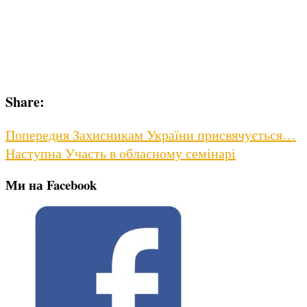
Share:
Навігація
Previous
Попередня
Захисникам України присвячується…
Next
post:
Наступна
Участь в обласному семінарі
записів
post:
Ми на Facebook