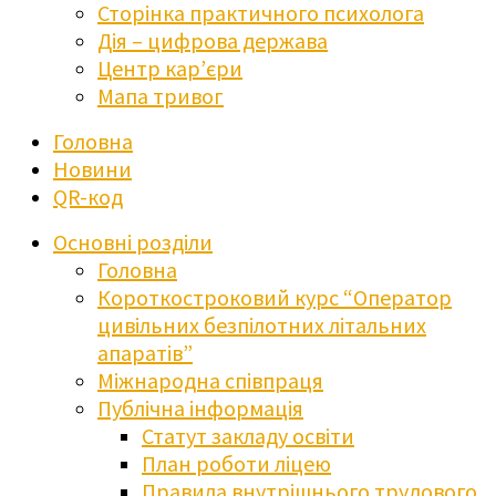
Сторінка практичного психолога
Дія – цифрова держава
Центр кар’єри
Мапа тривог
Головна
Новини
QR-код
Основні розділи
Головна
Короткостроковий курс “Оператор
цивільних безпілотних літальних
апаратів”
Міжнародна співпраця
Публічна інформація
Статут закладу освіти
План роботи ліцею
Правила внутрішнього трудового