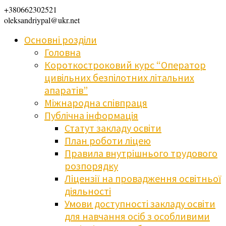
+380662302521
oleksandriypal@ukr.net
Основні розділи
Головна
Короткостроковий курс “Оператор
цивільних безпілотних літальних
апаратів”
Міжнародна співпраця
Публічна інформація
Статут закладу освіти
План роботи ліцею
Правила внутрішнього трудового
розпорядку
Ліцензії на провадження освітньої
діяльності
Умови доступності закладу освіти
для навчання осіб з особливими