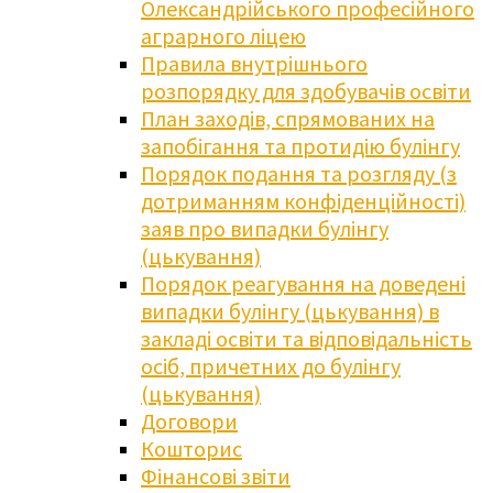
Олександрійського професійного
аграрного ліцею
Правила внутрішнього
розпорядку для здобувачів освіти
План заходів, спрямованих на
запобігання та протидію булінгу
Порядок подання та розгляду (з
дотриманням конфіденційності)
заяв про випадки булінгу
(цькування)
Порядок реагування на доведені
випадки булінгу (цькування) в
закладі освіти та відповідальність
осіб, причетних до булінгу
(цькування)
Договори
Кошторис
Фінансові звіти