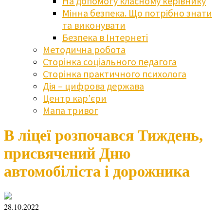
На допомогу класному керівнику
Мінна безпека. Що потрібно знати
та виконувати
Безпека в Інтернеті
Методична робота
Сторінка соціального педагога
Сторінка практичного психолога
Дія – цифрова держава
Центр кар’єри
Мапа тривог
В ліцеї розпочався Тиждень,
присвячений Дню
автомобіліста і дорожника
28.10.2022