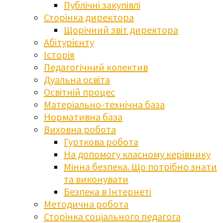
Публічні закупівлі
Сторінка директора
Щорічний звіт директора
Абітурієнту
Історія
Педагогічний колектив
Дуальна освіта
Освітній процес
Матеріально-технічна база
Нормативна база
Виховна робота
Гурткова робота
На допомогу класному керівнику
Мінна безпека. Що потрібно знати
та виконувати
Безпека в Інтернеті
Методична робота
Сторінка соціального педагога