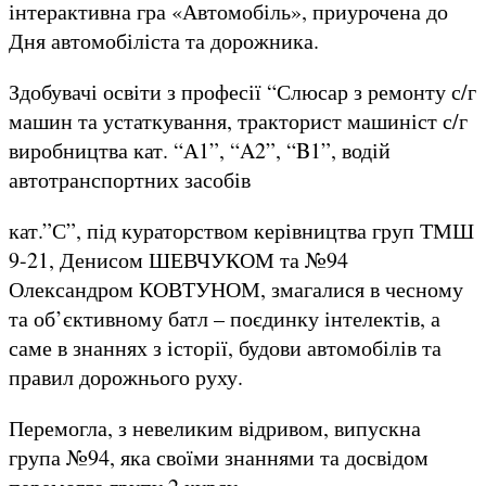
інтерактивна гра «Автомобіль», приурочена до
Дня автомобіліста та дорожника.
Здобувачі освіти з професії “Слюсар з ремонту с/г
машин та устаткування, тракторист машиніст с/г
виробництва кат. “А1”, “A2”, “B1”, водій
автотранспортних засобів
кат.”С”, під кураторством керівництва груп ТМШ
9-21, Денисом ШЕВЧУКОМ та №94
Олександром КОВТУНОМ, змагалися в чесному
та об’єктивному батл – поєдинку інтелектів, а
саме в знаннях з історії, будови автомобілів та
правил дорожнього руху.
Перемогла, з невеликим відривом, випускна
група №94, яка своїми знаннями та досвідом