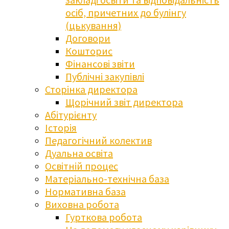
осіб, причетних до булінгу
(цькування)
Договори
Кошторис
Фінансові звіти
Публічні закупівлі
Сторінка директора
Щорічний звіт директора
Абітурієнту
Історія
Педагогічний колектив
Дуальна освіта
Освітній процес
Матеріально-технічна база
Нормативна база
Виховна робота
Гурткова робота