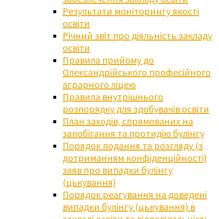
Результати моніторингу якості
освіти
Річний звіт про діяльність закладу
освіти
Правила прийому до
Олександрійського професійного
аграрного ліцею
Правила внутрішнього
розпорядку для здобувачів освіти
План заходів, спрямованих на
запобігання та протидію булінгу
Порядок подання та розгляду (з
дотриманням конфіденційності)
заяв про випадки булінгу
(цькування)
Порядок реагування на доведені
випадки булінгу (цькування) в
закладі освіти та відповідальність