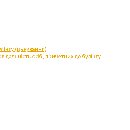
лінгу (цькування)
відальність осіб, причетних до булінгу