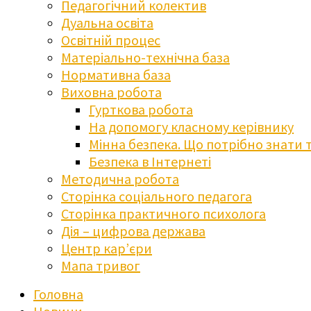
Педагогічний колектив
Дуальна освіта
Освітній процес
Матеріально-технічна база
Нормативна база
Виховна робота
Гурткова робота
На допомогу класному керівнику
Мінна безпека. Що потрібно знати 
Безпека в Інтернеті
Методична робота
Сторінка соціального педагога
Сторінка практичного психолога
Дія – цифрова держава
Центр кар’єри
Мапа тривог
Головна