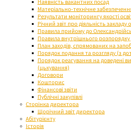
Наявність вакантних посад
Матеріально-технічне забезпечення
Результати моніторингу якості осв
Річний звіт про діяльність закладу 
Правила прийому до Олександрійсь
Правила внутрішнього розпорядку д
План заходів, спрямованих на запоб
Порядок подання та розгляду (з до
Порядок реагування на доведені випа
(цькування)
Договори
Кошторис
Фінансові звіти
Публічні закупівлі
Сторінка директора
Щорічний звіт директора
Абітурієнту
Історія