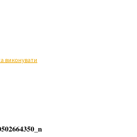
та виконувати
0502664350_n