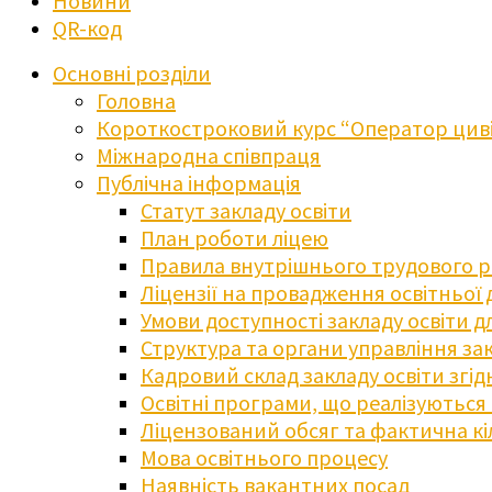
Новини
QR-код
Основні розділи
Головна
Короткостроковий курс “Оператор циві
Міжнародна співпраця
Публічна інформація
Статут закладу освіти
План роботи ліцею
Правила внутрішнього трудового 
Ліцензії на провадження освітньої 
Умови доступності закладу освіти 
Структура та органи управління зак
Кадровий склад закладу освіти згі
Освітні програми, що реалізуються в
Ліцензований обсяг та фактична кіл
Мова освітнього процесу
Наявність вакантних посад