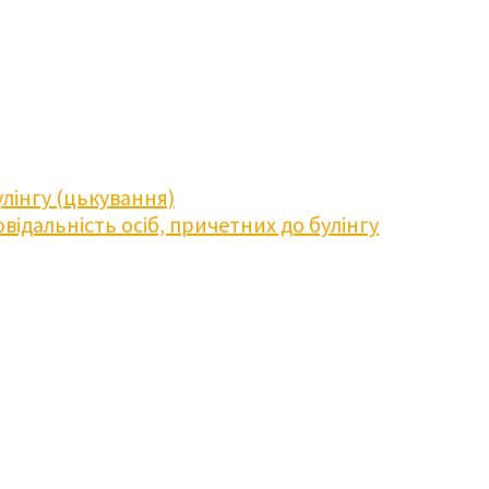
лінгу (цькування)
відальність осіб, причетних до булінгу