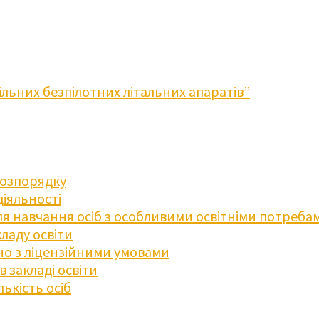
льних безпілотних літальних апаратів”
розпорядку
діяльності
для навчання осіб з особливими освітніми потреба
ладу освіти
дно з ліцензійними умовами
 закладі освіти
ькість осіб