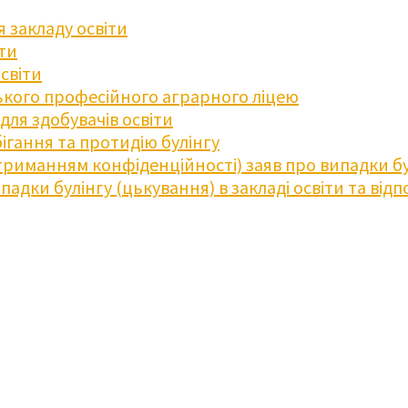
 закладу освіти
іти
освіти
кого професійного аграрного ліцею
ля здобувачів освіти
ігання та протидію булінгу
триманням конфіденційності) заяв про випадки бу
дки булінгу (цькування) в закладі освіти та відпо