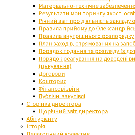
Матеріально-технічне забезпечення
Результати моніторингу якості осв
Річний звіт про діяльність закладу 
Правила прийому до Олександрійсь
Правила внутрішнього розпорядку д
План заходів, спрямованих на запоб
Порядок подання та розгляду (з до
Порядок реагування на доведені випа
(цькування)
Договори
Кошторис
Фінансові звіти
Публічні закупівлі
Сторінка директора
Щорічний звіт директора
Абітурієнту
Історія
Педагогічний колектив