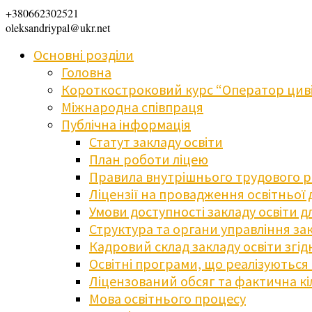
+380662302521
oleksandriypal@ukr.net
Основні розділи
Головна
Короткостроковий курс “Оператор циві
Міжнародна співпраця
Публічна інформація
Статут закладу освіти
План роботи ліцею
Правила внутрішнього трудового 
Ліцензії на провадження освітньої 
Умови доступності закладу освіти 
Структура та органи управління зак
Кадровий склад закладу освіти згі
Освітні програми, що реалізуються в
Ліцензований обсяг та фактична кіл
Мова освітнього процесу