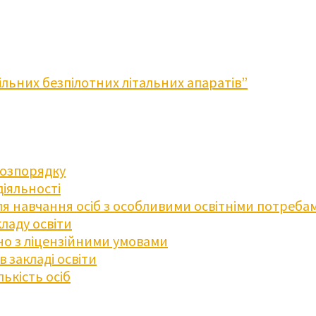
льних безпілотних літальних апаратів”
розпорядку
діяльності
для навчання осіб з особливими освітніми потреба
ладу освіти
дно з ліцензійними умовами
 закладі освіти
ькість осіб