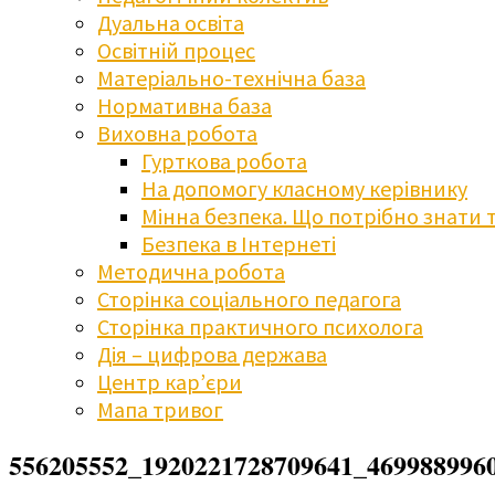
Дуальна освіта
Освітній процес
Матеріально-технічна база
Нормативна база
Виховна робота
Гурткова робота
На допомогу класному керівнику
Мінна безпека. Що потрібно знати 
Безпека в Інтернеті
Методична робота
Сторінка соціального педагога
Сторінка практичного психолога
Дія – цифрова держава
Центр кар’єри
Мапа тривог
556205552_1920221728709641_469988996