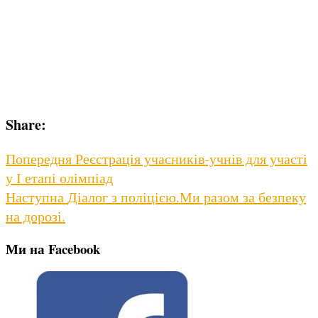
Share:
Навігація
Previous
Попередня
Реєстрація учасників-учнів для участі
post:
у І етапі олімпіад
записів
Next
Наступна
Діалог з поліцією.Ми разом за безпеку
post:
на дорозі.
Ми на Facebook