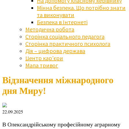
На допомогу класному керівнику
Мінна безпека. Що потрібно знати
та виконувати
Безпека в Інтернеті
Методична робота
Сторінка соціального педагога
Сторінка практичного психолога
Дія – цифрова держава
Центр кар’єри
Мапа тривог
Відзначення міжнародного
дня Миру!
22.09.2025
В Олександрійському професійному аграрному