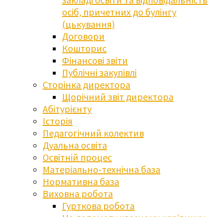
осіб, причетних до булінгу
(цькування)
Договори
Кошторис
Фінансові звіти
Публічні закупівлі
Сторінка директора
Щорічний звіт директора
Абітурієнту
Історія
Педагогічний колектив
Дуальна освіта
Освітній процес
Матеріально-технічна база
Нормативна база
Виховна робота
Гурткова робота