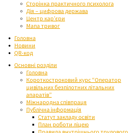
Сторінка практичного психолога
Дія – цифрова держава
Центр кар’єри
Мапа тривог
Головна
Новини
QR-код
Основні розділи
Головна
Короткостроковий курс “Оператор
цивільних безпілотних літальних
апаратів”
Міжнародна співпраця
Публічна інформація
Статут закладу освіти
План роботи ліцею
Правила внутрішнього трудового