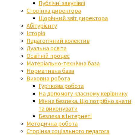
Публічні закупівлі
Сторінка директора
Щорічний звіт директора
Абітурієнту
Історія
Педагогічний колектив
Дуальна освіта
Освітній процес
Матеріально-технічна база
Нормативна база
Виховна робота
Гурткова робота
На допомогу класному керівнику
Мінна безпека. Що потрібно знати
та виконувати
Безпека в Інтернеті
Методична робота
Сторінка соціального педагога