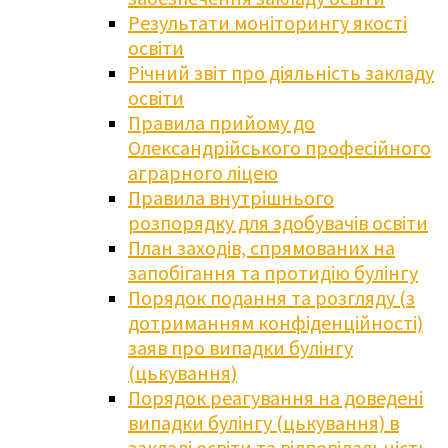
Результати моніторингу якості
освіти
Річний звіт про діяльність закладу
освіти
Правила прийому до
Олександрійського професійного
аграрного ліцею
Правила внутрішнього
розпорядку для здобувачів освіти
План заходів, спрямованих на
запобігання та протидію булінгу
Порядок подання та розгляду (з
дотриманням конфіденційності)
заяв про випадки булінгу
(цькування)
Порядок реагування на доведені
випадки булінгу (цькування) в
закладі освіти та відповідальність