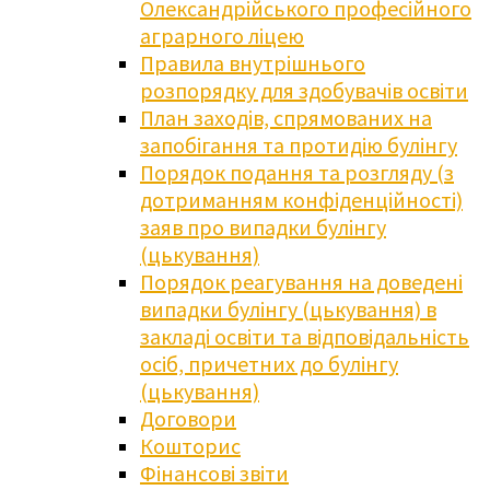
Олександрійського професійного
аграрного ліцею
Правила внутрішнього
розпорядку для здобувачів освіти
План заходів, спрямованих на
запобігання та протидію булінгу
Порядок подання та розгляду (з
дотриманням конфіденційності)
заяв про випадки булінгу
(цькування)
Порядок реагування на доведені
випадки булінгу (цькування) в
закладі освіти та відповідальність
осіб, причетних до булінгу
(цькування)
Договори
Кошторис
Фінансові звіти