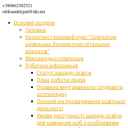
+380662302521
oleksandriypal@ukr.net
Основні розділи
Головна
Короткостроковий курс “Оператор
цивільних безпілотних літальних
апаратів”
Міжнародна співпраця
Публічна інформація
Статут закладу освіти
План роботи ліцею
Правила внутрішнього трудового
розпорядку
Ліцензії на провадження освітньої
діяльності
Умови доступності закладу освіти
для навчання осіб з особливими