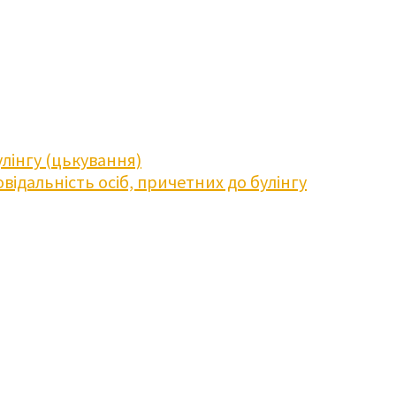
лінгу (цькування)
відальність осіб, причетних до булінгу