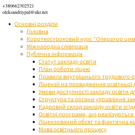
+380662302521
oleksandriypal@ukr.net
Основні розділи
Головна
Короткостроковий курс “Оператор циві
Міжнародна співпраця
Публічна інформація
Статут закладу освіти
План роботи ліцею
Правила внутрішнього трудового 
Ліцензії на провадження освітньої 
Умови доступності закладу освіти 
Структура та органи управління зак
Кадровий склад закладу освіти згі
Освітні програми, що реалізуються в
Ліцензований обсяг та фактична кіл
Мова освітнього процесу