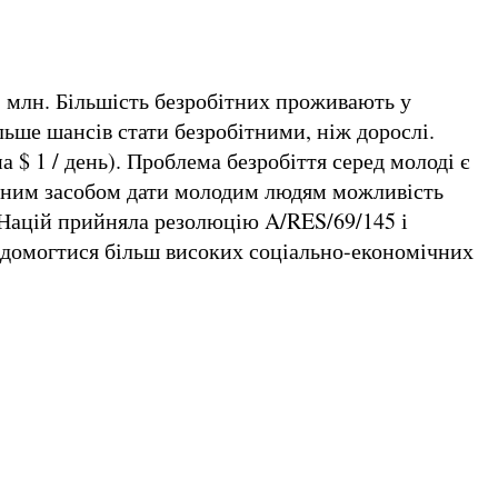
5 млн. Більшість безробітних проживають у
льше шансів стати безробітними, ніж дорослі.
 $ 1 / день). Проблема безробіття серед молоді є
овним засобом дати молодим людям можливість
 Націй прийняла резолюцію A/RES/69/145 і
б домогтися більш високих соціально-економічних