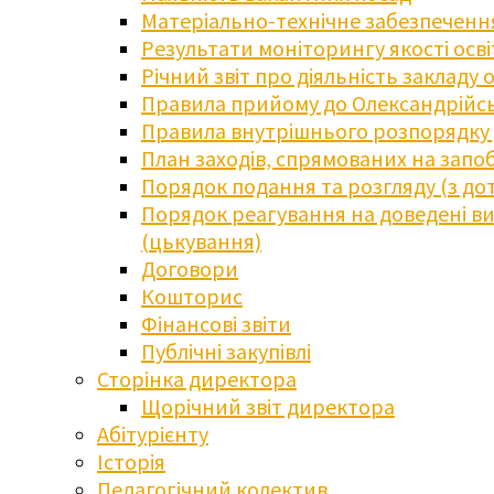
Матеріально-технічне забезпечення
Результати моніторингу якості осв
Річний звіт про діяльність закладу 
Правила прийому до Олександрійсь
Правила внутрішнього розпорядку д
План заходів, спрямованих на запоб
Порядок подання та розгляду (з до
Порядок реагування на доведені випа
(цькування)
Договори
Кошторис
Фінансові звіти
Публічні закупівлі
Сторінка директора
Щорічний звіт директора
Абітурієнту
Історія
Педагогічний колектив