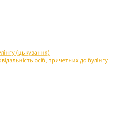
лінгу (цькування)
відальність осіб, причетних до булінгу