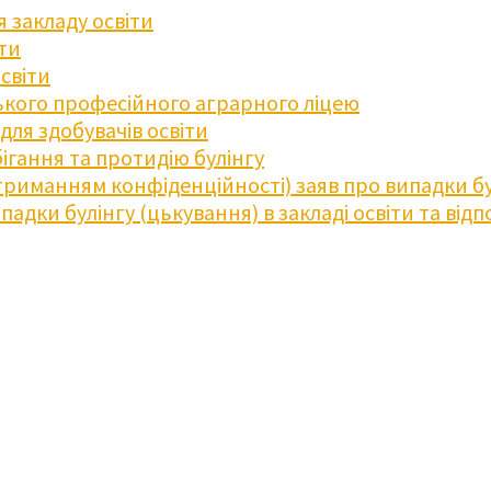
 закладу освіти
іти
освіти
кого професійного аграрного ліцею
ля здобувачів освіти
ігання та протидію булінгу
триманням конфіденційності) заяв про випадки бу
дки булінгу (цькування) в закладі освіти та відпо