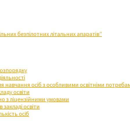
льних безпілотних літальних апаратів”
розпорядку
діяльності
для навчання осіб з особливими освітніми потреба
ладу освіти
дно з ліцензійними умовами
 закладі освіти
ькість осіб