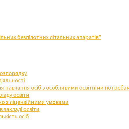
льних безпілотних літальних апаратів”
розпорядку
діяльності
для навчання осіб з особливими освітніми потреба
ладу освіти
дно з ліцензійними умовами
 закладі освіти
ькість осіб