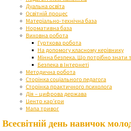
Дуальна освіта
Освітній процес
Матеріально-технічна база
Нормативна база
Виховна робота
Гурткова робота
На допомогу класному керівнику
Мінна безпека. Що потрібно знати 
Безпека в Інтернеті
Методична робота
Сторінка соціального педагога
Сторінка практичного психолога
Дія – цифрова держава
Центр кар’єри
Мапа тривог
Всесвітній день навичок моло