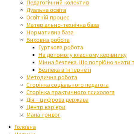
Педагогічний колектив
Дуальна освіта
Освітній процес
Матеріально-технічна база
Нормативна база
Виховна робота
Гурткова робота
На допомогу класному керівнику
Мінна безпека. Що потрібно знати 
Безпека в Інтернеті
Методична робота
Сторінка соціального педагога
Сторінка практичного психолога
Дія – цифрова держава
Центр кар’єри
Мапа тривог
Головна