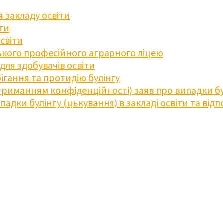
 закладу освіти
іти
освіти
кого професійного аграрного ліцею
ля здобувачів освіти
ігання та протидію булінгу
триманням конфіденційності) заяв про випадки бу
дки булінгу (цькування) в закладі освіти та відпо