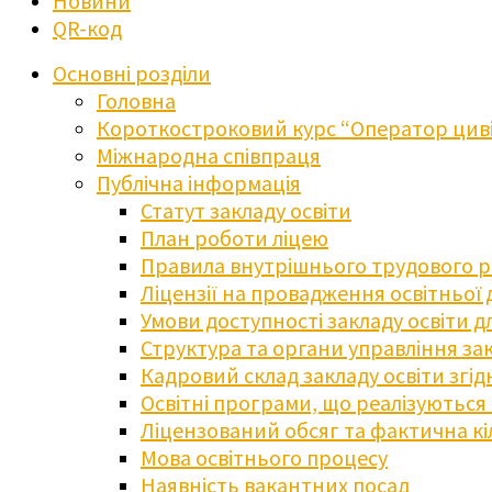
Новини
QR-код
Основні розділи
Головна
Короткостроковий курс “Оператор циві
Міжнародна співпраця
Публічна інформація
Статут закладу освіти
План роботи ліцею
Правила внутрішнього трудового 
Ліцензії на провадження освітньої 
Умови доступності закладу освіти 
Структура та органи управління зак
Кадровий склад закладу освіти згі
Освітні програми, що реалізуються в
Ліцензований обсяг та фактична кіл
Мова освітнього процесу
Наявність вакантних посад