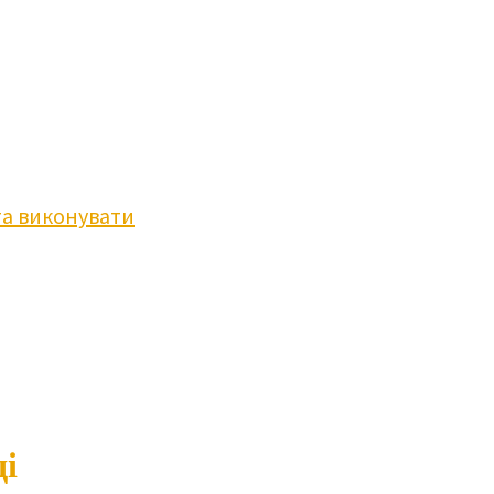
та виконувати
ді