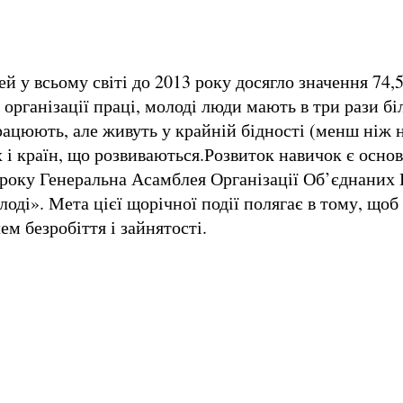
 у всьому світі до 2013 року досягло значення 74,
організації праці, молоді люди мають в три рази бі
ацюють, але живуть у крайній бідності (менш ніж на
і країн, що розвиваються.Розвиток навичок є осн
4 року Генеральна Асамблея Організації Об’єднаних
оді». Мета цієї щорічної події полягає в тому, що
ем безробіття і зайнятості.