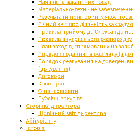
Наявність вакантних посад
Матеріально-технічне забезпечення
Результати моніторингу якості осв
Річний звіт про діяльність закладу 
Правила прийому до Олександрійсь
Правила внутрішнього розпорядку д
План заходів, спрямованих на запоб
Порядок подання та розгляду (з до
Порядок реагування на доведені випа
(цькування)
Договори
Кошторис
Фінансові звіти
Публічні закупівлі
Сторінка директора
Щорічний звіт директора
Абітурієнту
Історія