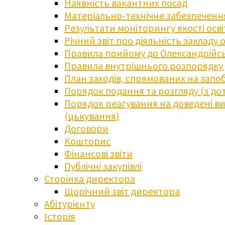
Наявність вакантних посад
Матеріально-технічне забезпечення
Результати моніторингу якості осв
Річний звіт про діяльність закладу 
Правила прийому до Олександрійсь
Правила внутрішнього розпорядку д
План заходів, спрямованих на запоб
Порядок подання та розгляду (з до
Порядок реагування на доведені випа
(цькування)
Договори
Кошторис
Фінансові звіти
Публічні закупівлі
Сторінка директора
Щорічний звіт директора
Абітурієнту
Історія