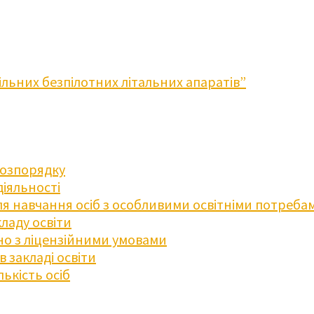
льних безпілотних літальних апаратів”
розпорядку
діяльності
для навчання осіб з особливими освітніми потреба
ладу освіти
дно з ліцензійними умовами
 закладі освіти
ькість осіб