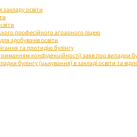
 закладу освіти
іти
освіти
кого професійного аграрного ліцею
ля здобувачів освіти
ігання та протидію булінгу
триманням конфіденційності) заяв про випадки бу
дки булінгу (цькування) в закладі освіти та відпо