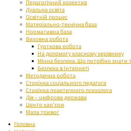
Педагогічний колектив
Дуальна освіта
Освітній процес
Матеріально-технічна база
Нормативна база
Виховна робота
Гурткова робота
На допомогу класному керівнику
Мінна безпека. Що потрібно знати 
Безпека в Інтернеті
Методична робота
Сторінка соціального педагога
Сторінка практичного психолога
Дія – цифрова держава
Центр кар’єри
Мапа тривог
Головна