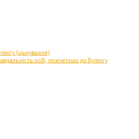
лінгу (цькування)
відальність осіб, причетних до булінгу