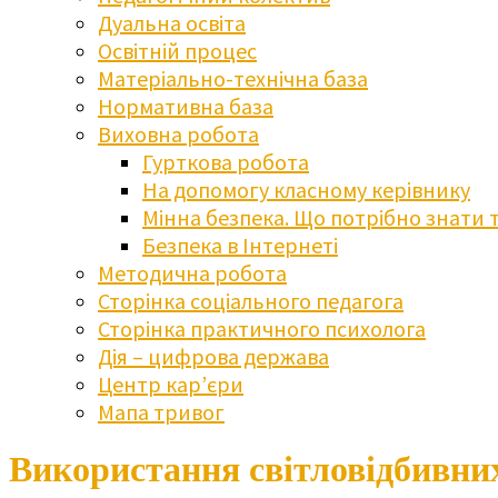
Дуальна освіта
Освітній процес
Матеріально-технічна база
Нормативна база
Виховна робота
Гурткова робота
На допомогу класному керівнику
Мінна безпека. Що потрібно знати 
Безпека в Інтернеті
Методична робота
Сторінка соціального педагога
Сторінка практичного психолога
Дія – цифрова держава
Центр кар’єри
Мапа тривог
Використання світловідбивних