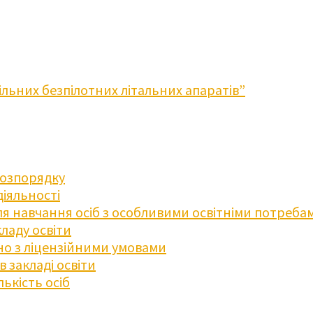
льних безпілотних літальних апаратів”
розпорядку
діяльності
для навчання осіб з особливими освітніми потреба
ладу освіти
дно з ліцензійними умовами
 закладі освіти
ькість осіб