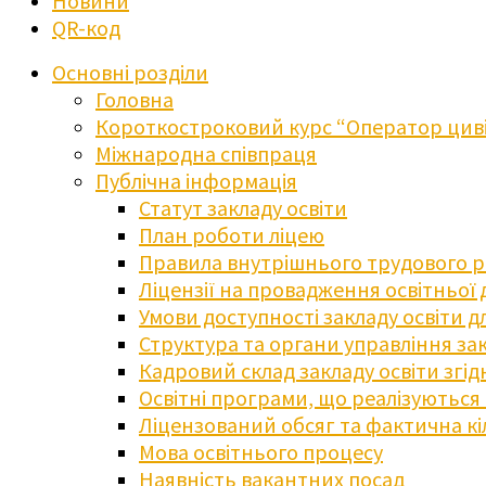
Новини
QR-код
Основні розділи
Головна
Короткостроковий курс “Оператор циві
Міжнародна співпраця
Публічна інформація
Статут закладу освіти
План роботи ліцею
Правила внутрішнього трудового 
Ліцензії на провадження освітньої 
Умови доступності закладу освіти 
Структура та органи управління зак
Кадровий склад закладу освіти згі
Освітні програми, що реалізуються в
Ліцензований обсяг та фактична кіл
Мова освітнього процесу
Наявність вакантних посад