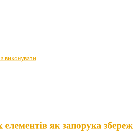
та виконувати
 елементів як запорука збере