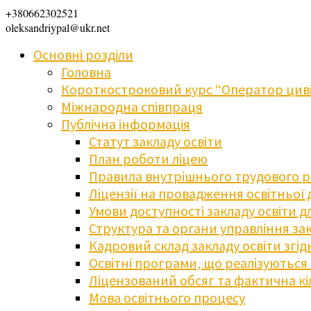
+380662302521
oleksandriypal@ukr.net
Основні розділи
Головна
Короткостроковий курс “Оператор циві
Міжнародна співпраця
Публічна інформація
Статут закладу освіти
План роботи ліцею
Правила внутрішнього трудового 
Ліцензії на провадження освітньої 
Умови доступності закладу освіти 
Структура та органи управління зак
Кадровий склад закладу освіти згі
Освітні програми, що реалізуються в
Ліцензований обсяг та фактична кіл
Мова освітнього процесу