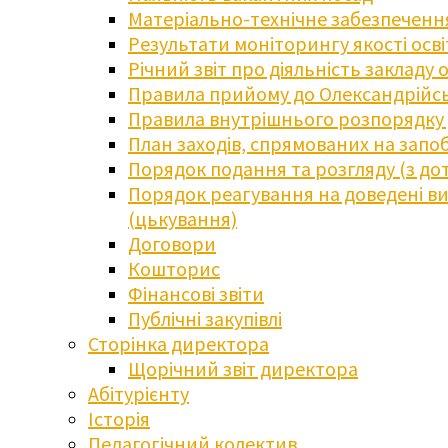
Матеріально-технічне забезпечення
Результати моніторингу якості осв
Річний звіт про діяльність закладу 
Правила прийому до Олександрійсь
Правила внутрішнього розпорядку д
План заходів, спрямованих на запоб
Порядок подання та розгляду (з до
Порядок реагування на доведені випа
(цькування)
Договори
Кошторис
Фінансові звіти
Публічні закупівлі
Сторінка директора
Щорічний звіт директора
Абітурієнту
Історія
Педагогічний колектив