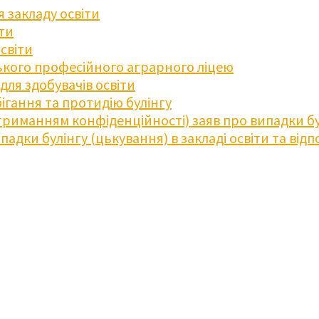
 закладу освіти
іти
освіти
кого професійного аграрного ліцею
ля здобувачів освіти
ігання та протидію булінгу
триманням конфіденційності) заяв про випадки бу
дки булінгу (цькування) в закладі освіти та відпо