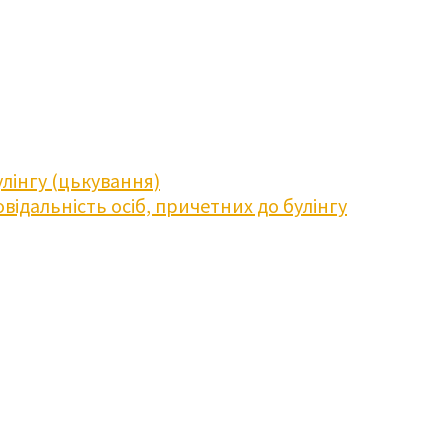
лінгу (цькування)
відальність осіб, причетних до булінгу