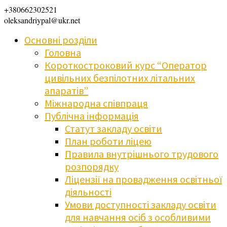
+380662302521
oleksandriypal@ukr.net
Основні розділи
Головна
Короткостроковий курс “Оператор
цивільних безпілотних літальних
апаратів”
Міжнародна співпраця
Публічна інформація
Статут закладу освіти
План роботи ліцею
Правила внутрішнього трудового
розпорядку
Ліцензії на провадження освітньої
діяльності
Умови доступності закладу освіти
для навчання осіб з особливими