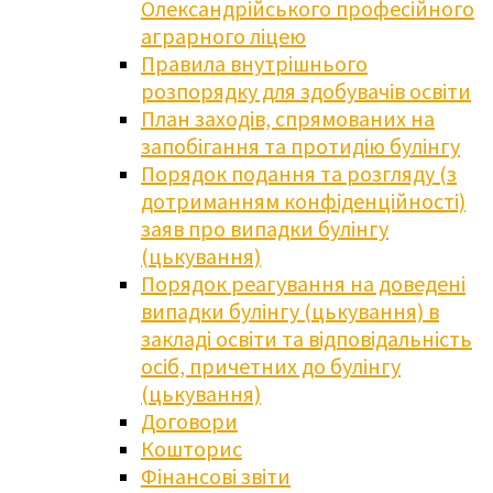
Олександрійського професійного
аграрного ліцею
Правила внутрішнього
розпорядку для здобувачів освіти
План заходів, спрямованих на
запобігання та протидію булінгу
Порядок подання та розгляду (з
дотриманням конфіденційності)
заяв про випадки булінгу
(цькування)
Порядок реагування на доведені
випадки булінгу (цькування) в
закладі освіти та відповідальність
осіб, причетних до булінгу
(цькування)
Договори
Кошторис
Фінансові звіти