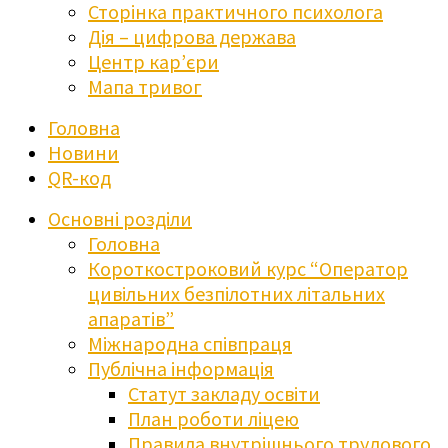
Сторінка практичного психолога
Дія – цифрова держава
Центр кар’єри
Мапа тривог
Головна
Новини
QR-код
Основні розділи
Головна
Короткостроковий курс “Оператор
цивільних безпілотних літальних
апаратів”
Міжнародна співпраця
Публічна інформація
Статут закладу освіти
План роботи ліцею
Правила внутрішнього трудового