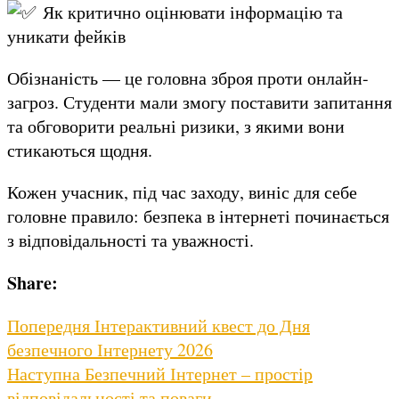
Як критично оцінювати інформацію та
уникати фейків
Обізнаність — це головна зброя проти онлайн-
загроз. Студенти мали змогу поставити запитання
та обговорити реальні ризики, з якими вони
стикаються щодня.
Кожен учасник, під час заходу, виніс для себе
головне правило: безпека в інтернеті починається
з відповідальності та уважності.
Share:
Навігація
Previous
Попередня
Інтерактивний квест до Дня
post:
безпечного Інтернету 2026
записів
Next
Наступна
Безпечний Інтернет – простір
post:
відповідальності та поваги