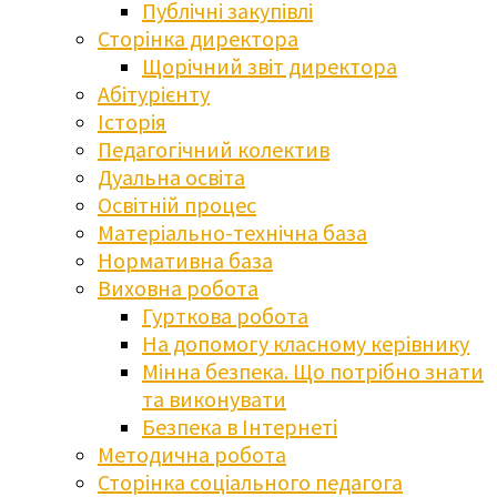
Публічні закупівлі
Сторінка директора
Щорічний звіт директора
Абітурієнту
Історія
Педагогічний колектив
Дуальна освіта
Освітній процес
Матеріально-технічна база
Нормативна база
Виховна робота
Гурткова робота
На допомогу класному керівнику
Мінна безпека. Що потрібно знати
та виконувати
Безпека в Інтернеті
Методична робота
Сторінка соціального педагога