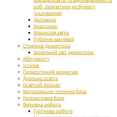
осіб, причетних до булінгу
(цькування)
Договори
Кошторис
Фінансові звіти
Публічні закупівлі
Сторінка директора
Щорічний звіт директора
Абітурієнту
Історія
Педагогічний колектив
Дуальна освіта
Освітній процес
Матеріально-технічна база
Нормативна база
Виховна робота
Гурткова робота