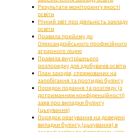
Результати моніторингу якості
освіти
Річний звіт про діяльність закладу
освіти
Правила прийому до
Олександрійського професійного
аграрного ліцею
Правила внутрішнього
розпорядку для здобувачів освіти
План заходів, спрямованих на
запобігання та протидію булінгу
Порядок подання та розгляду (з
дотриманням конфіденційності)
заяв про випадки булінгу
(цькування)
Порядок реагування на доведені
випадки булінгу (цькування) в
закладі освіти та відповідальність