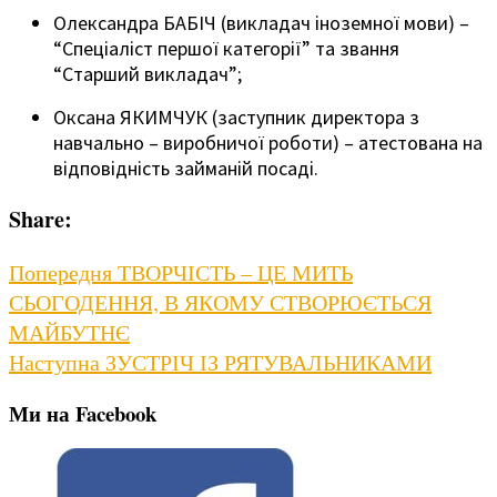
Олександра БАБІЧ (викладач іноземної мови) –
“Спеціаліст першої категорії” та звання
“Старший викладач”;
Оксана ЯКИМЧУК (заступник директора з
навчально – виробничої роботи) – атестована на
відповідність займаній посаді.
Share:
Навігація
Previous
Попередня
ТВОРЧІСТЬ – ЦЕ МИТЬ
post:
СЬОГОДЕННЯ, В ЯКОМУ СТВОРЮЄТЬСЯ
записів
МАЙБУТНЄ
Next
Наступна
ЗУСТРІЧ ІЗ РЯТУВАЛЬНИКАМИ
post:
Ми на Facebook