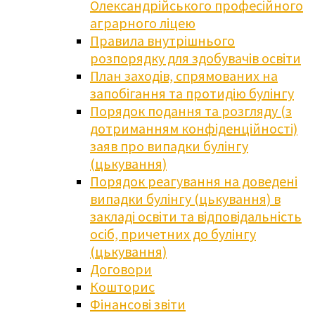
Олександрійського професійного
аграрного ліцею
Правила внутрішнього
розпорядку для здобувачів освіти
План заходів, спрямованих на
запобігання та протидію булінгу
Порядок подання та розгляду (з
дотриманням конфіденційності)
заяв про випадки булінгу
(цькування)
Порядок реагування на доведені
випадки булінгу (цькування) в
закладі освіти та відповідальність
осіб, причетних до булінгу
(цькування)
Договори
Кошторис
Фінансові звіти