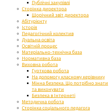
Публічні закупівлі
Сторінка директора
Щорічний звіт директора
Абітурієнту
Історія
Педагогічний колектив
Дуальна освіта
Освітній процес
Матеріально-технічна база
Нормативна база
Виховна робота
Гурткова робота
На допомогу класному керівнику
Мінна безпека. Що потрібно знати
та виконувати
Безпека в Інтернеті
Методична робота
Сторінка соціального педагога