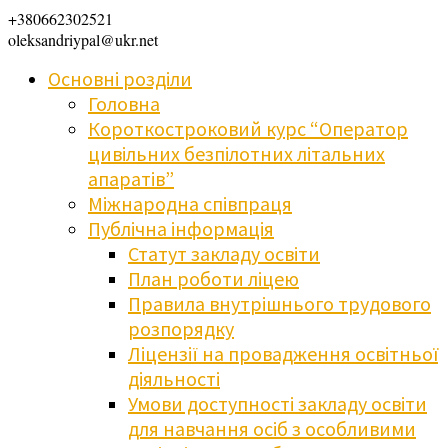
+380662302521
oleksandriypal@ukr.net
Основні розділи
Головна
Короткостроковий курс “Оператор
цивільних безпілотних літальних
апаратів”
Міжнародна співпраця
Публічна інформація
Статут закладу освіти
План роботи ліцею
Правила внутрішнього трудового
розпорядку
Ліцензії на провадження освітньої
діяльності
Умови доступності закладу освіти
для навчання осіб з особливими