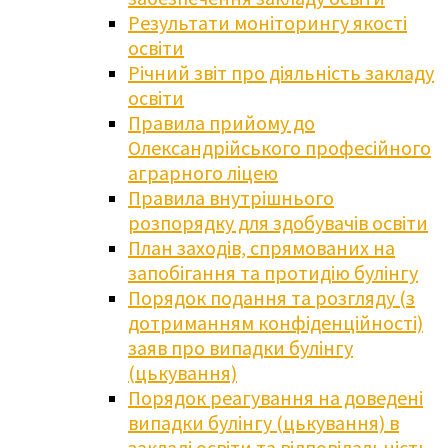
Результати моніторингу якості
освіти
Річний звіт про діяльність закладу
освіти
Правила прийому до
Олександрійського професійного
аграрного ліцею
Правила внутрішнього
розпорядку для здобувачів освіти
План заходів, спрямованих на
запобігання та протидію булінгу
Порядок подання та розгляду (з
дотриманням конфіденційності)
заяв про випадки булінгу
(цькування)
Порядок реагування на доведені
випадки булінгу (цькування) в
закладі освіти та відповідальність