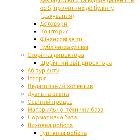
осіб, причетних до булінгу
(цькування)
Договори
Кошторис
Фінансові звіти
Публічні закупівлі
Сторінка директора
Щорічний звіт директора
Абітурієнту
Історія
Педагогічний колектив
Дуальна освіта
Освітній процес
Матеріально-технічна база
Нормативна база
Виховна робота
Гурткова робота