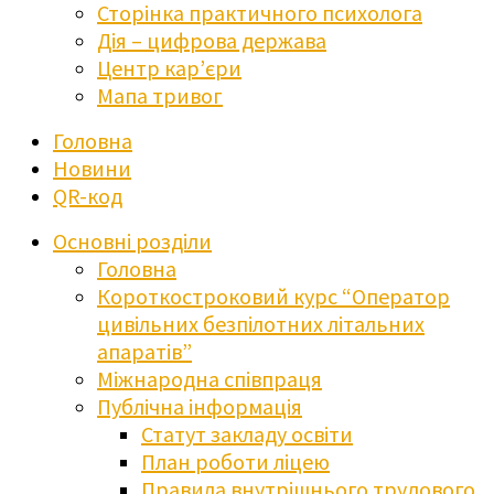
Сторінка практичного психолога
Дія – цифрова держава
Центр кар’єри
Мапа тривог
Головна
Новини
QR-код
Основні розділи
Головна
Короткостроковий курс “Оператор
цивільних безпілотних літальних
апаратів”
Міжнародна співпраця
Публічна інформація
Статут закладу освіти
План роботи ліцею
Правила внутрішнього трудового